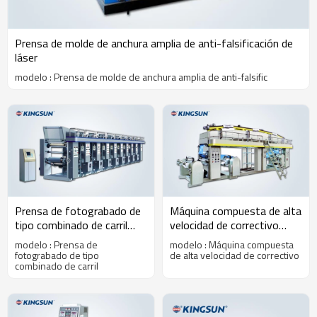
Prensa de molde de anchura amplia de anti-falsificación de
láser
modelo : Prensa de molde de anchura amplia de anti-falsific
Prensa de fotograbado de
Máquina compuesta de alta
tipo combinado de carril
velocidad de correctivo
intermedio de ordenador de
fotoeléctrico del tipo de
modelo : Prensa de
modelo : Máquina compuesta
la serie de KASY-E
QDF-H
fotograbado de tipo
de alta velocidad de correctivo
combinado de carril