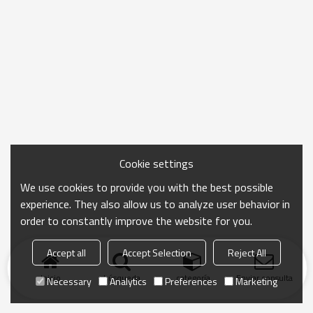
Cookie settings
We use cookies to provide you with the best possible
experience. They also allow us to analyze user behavior in
order to constantly improve the website for you.
Accept all
Accept Selection
Reject All
Inicio
búsqueda
categoría
Enviar consulta
Necessary
Analytics
Preferences
Marketing