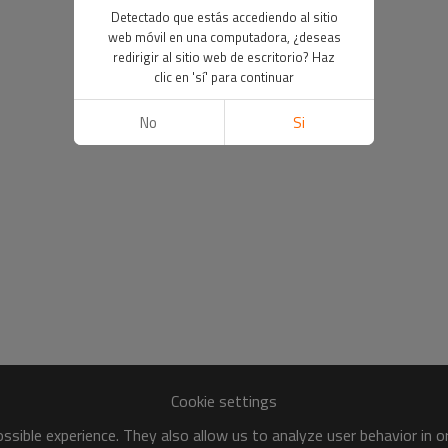
Detectado que estás accediendo al sitio
web móvil en una computadora, ¿deseas
redirigir al sitio web de escritorio? Haz
clic en 'sí' para continuar
No
Si
Cookie settings
sible experience. They also allow us to analyze user behavior in 